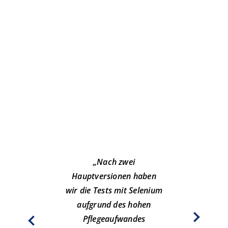
„Ich
s
te
Pro
er
dur
Test)
„Nach zwei
Te
Hauptversionen haben
nich
wir die Tests mit Selenium
aufgrund des hohen
Te
Pflegeaufwandes
wir