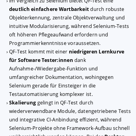
Im Vergleich zu Selenium bietet QF-Test eine
deutlich einfachere Wartbarkeit
durch robuste
Objekterkennung, zentrale Objektverwaltung und
intuitive Modularisierung, während Selenium-Tests
oft höheren Pflegeaufwand erfordern und
Programmierkenntnisse voraussetzen.
QF-Test kommt mit einer
niedrigeren Lernkurve
für Software Tester:innen
dank
Aufnahme-/Wiedergabe-Funktion und
AKZEPTIEREN
KONFIGURIEREN
A
umfangreicher Dokumentation, wohingegen
Selenium gerade für Einsteiger in die
Impressum
|
Datenschutz
Testautomatisierung komplexer ist.
Skalierung
gelingt in QF-Test durch
wiederverwendbare Module, datengetriebene Tests
und integrative CI-Anbindung effizient, während
Selenium-Projekte ohne Framework-Aufbau schnell