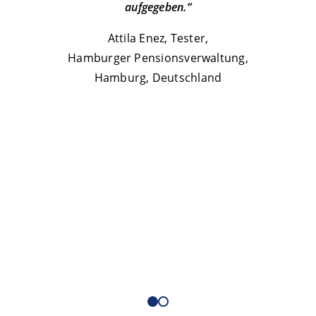
aufgegeben.“
i
Se
Attila Enez, Tester,
W
Hamburger Pensionsverwaltung,
Sele
Hamburg, Deutschland
Prog
sse e
k
Orga
Liviu-Aur
T
Buc