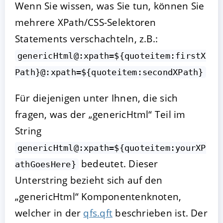
Wenn Sie wissen, was Sie tun, können Sie
mehrere XPath/CSS-Selektoren
Statements verschachteln, z.B.:
genericHtml@:xpath=${quoteitem:firstX
Path}@:xpath=${quoteitem:secondXPath}
Für diejenigen unter Ihnen, die sich
fragen, was der „genericHtml“ Teil im
String
genericHtml@:xpath=${quoteitem:yourXP
bedeutet. Dieser
athGoesHere}
Unterstring bezieht sich auf den
„genericHtml“ Komponentenknoten,
welcher in der
qfs.qft
beschrieben ist. Der