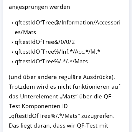
angesprungen werden
qftestIdOfTree@/Information/Accessori
es/Mats
qftestIdOfTree&/0/0/2
qftestIdOfTree%/Inf.*/Acc.*/M.*
qftestIdOfTree%/.*/.*/Mats
(und über andere reguläre Ausdrücke).
Trotzdem wird es nicht funktionieren auf
das Unterelement „Mats“ über die QF-
Test Komponenten ID
„qftestIdOfTree%/.*/Mats“ zuzugreifen.
Das liegt daran, dass wir QF-Test mit