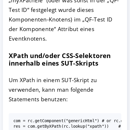
„myXPathEle“ (oder was sonst in der „QF-
Test ID“ festgelegt wurde dieses
Komponenten-Knotens) im „QF-Test ID
der Komponente“ Attribut eines
Eventknotens.
XPath und/oder CSS-Selektoren
innerhalb eines SUT-Skripts
Um XPath in einem SUT-Skript zu
verwenden, kann man folgende
Statements benutzen:
com = rc.getComponent("genericHtml") # or rc.getC
res = com.getByXPath(rc.lookup("xpath"))    # fin