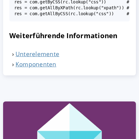
res = com.getByCSS(rc.lookup("css"))        # fin
res = com.getAllByXPath(rc.lookup("xpath")) # fin
Weiterführende Informationen
Unterelemente
Komponenten