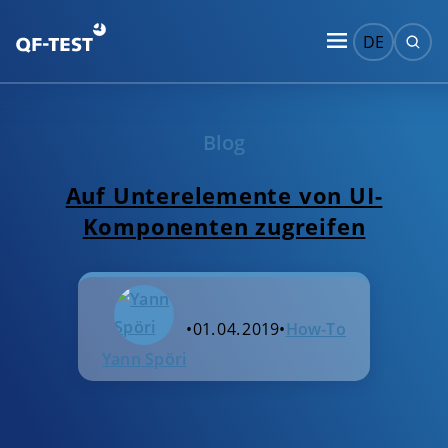
DE
Blog
Auf Unterelemente von UI-
Komponenten zugreifen
•
01. 04. 2019
•
How-To
Yann Spöri