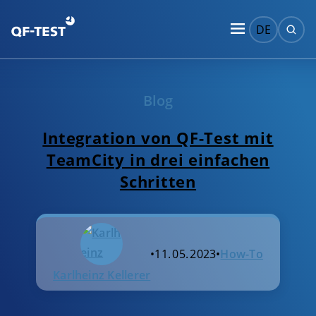
DE
Blog
Integration von QF-Test mit
TeamCity in drei einfachen
Schritten
•
11. 05. 2023
•
How-To
Karlheinz Kellerer