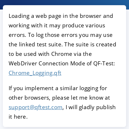
Loading a web page in the browser and
working with it may produce various
errors. To log those errors you may use
the linked test suite. The suite is created
to be used with Chrome via the
WebDriver Connection Mode of QF-Test:
ACCEPTER
PARAMETRER
REFUSER
Chrome_Logging.qft
If you implement a similar logging for
Mentions légales
|
Protection des données
other browsers, please let me know at
support@qftest.com
, I will gladly publish
it here.