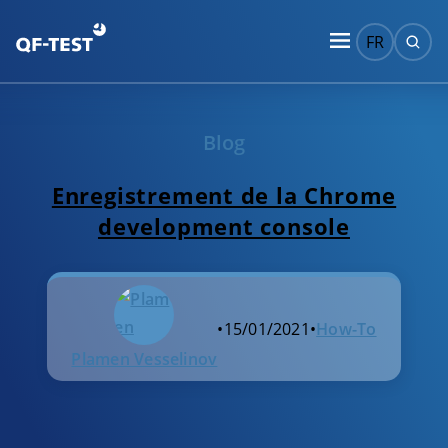
FR
Blog
Enregistrement de la Chrome
development console
•
15/01/2021
•
How-To
Plamen Vesselinov