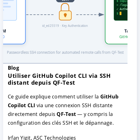
Blog
Utiliser GitHub Copilot CLI via SSH
ACCEPTER
PARAMETRER
REFUSER
distant depuis QF-Test
Mentions légales
|
Protection des données
Ce guide explique comment utiliser la
GitHub
Copilot CLI
via une connexion SSH distante
directement depuis
QF-Test
— y compris la
configuration des clés SSH et le dépannage.
Irfan Yigit, ASC Technologies