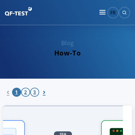
FR
Blog
How-To
‹
›
1
2
3