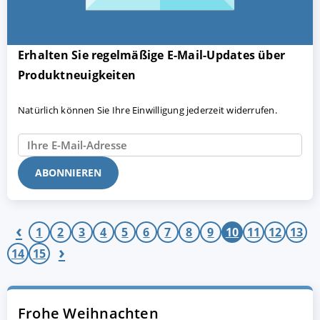
Erhalten Sie regelmäßige E-Mail-Updates über
Produktneuigkeiten
Natürlich können Sie Ihre Einwilligung jederzeit widerrufen.
AKZEPTIEREN
KONFIGURIEREN
A
Impressum
|
Datenschutz
‹
1
2
3
4
5
6
7
8
9
10
11
12
13
›
14
15
Frohe Weihnachten