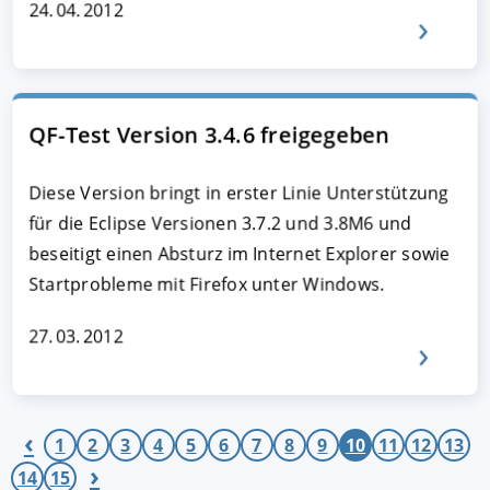
24. 04. 2012
QF-Test Version 3.4.6 freigegeben
Diese Version bringt in erster Linie Unterstützung
für die Eclipse Versionen 3.7.2 und 3.8M6 und
beseitigt einen Absturz im Internet Explorer sowie
Startprobleme mit Firefox unter Windows.
27. 03. 2012
‹
1
2
3
4
5
6
7
8
9
10
11
12
13
›
14
15