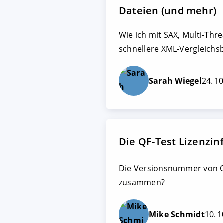
Dateien (und mehr)
Wie ich mit SAX, Multi-Thr
schnellere XML-Vergleichsb
Sarah Wiegel
24. 1
Die QF-Test Lizenzin
Die Versionsnummer von QF
zusammen?
Mike Schmidt
10. 1