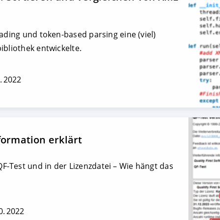
eading und token-based parsing eine (viel)
ibliothek entwickelte.
0. 2022
formation erklärt
-Test und in der Lizenzdatei – Wie hängt das
0. 2022