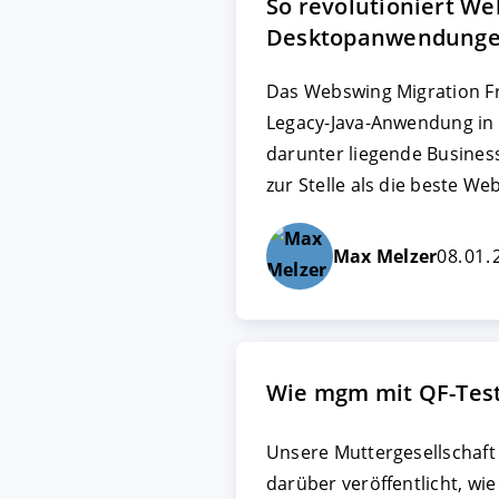
So revolutioniert We
Desktopanwendung
AKZEPTIEREN
KON
Das Webswing Migration Fr
Legacy-Java-Anwendung in
Impressum
|
Datenschutz
darunter liegende Business
zur Stelle als die beste W
Max Melzer
08. 01.
Wie mgm mit QF-Test
Unsere Muttergesellschaft
darüber veröffentlicht, wie