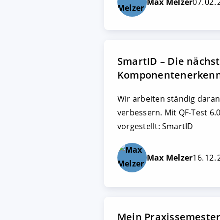
Max Melzer
07. 02.
SmartID – Die nächs
Komponentenerken
Wir arbeiten ständig dara
verbessern. Mit QF-Test 6.
vorgestellt: SmartID
Max Melzer
16. 12.
Mein Praxissemester