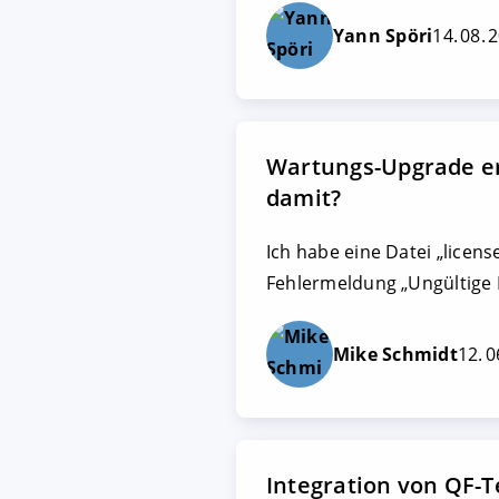
Yann Spöri
14. 08. 
Wartungs-Upgrade er
damit?
Ich habe eine Datei „licen
Fehlermeldung „Ungültige 
Mike Schmidt
12. 0
Integration von QF-T