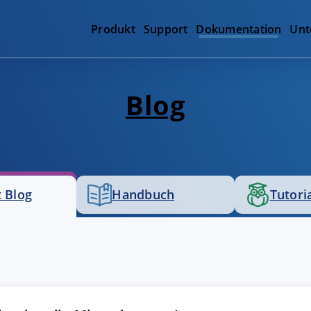
Produkt
Support
Dokumentation
Unt
Blog
 Blog
Handbuch
Tutori