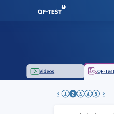
Videos
QF-Test
‹
›
1
2
3
4
5